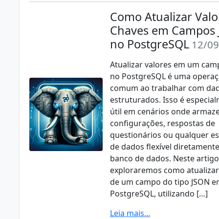
Como Atualizar Valo
Chaves em Campos
no PostgreSQL
12/09
Atualizar valores em um ca
no PostgreSQL é uma opera
comum ao trabalhar com dad
estruturados. Isso é especia
útil em cenários onde arma
configurações, respostas de
questionários ou qualquer es
de dados flexível diretament
banco de dados. Neste artigo
exploraremos como atualizar
de um campo do tipo JSON 
PostgreSQL, utilizando […]
Leia mais...