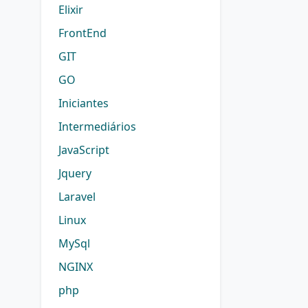
Elixir
FrontEnd
GIT
GO
Iniciantes
Intermediários
JavaScript
Jquery
Laravel
Linux
MySql
NGINX
php