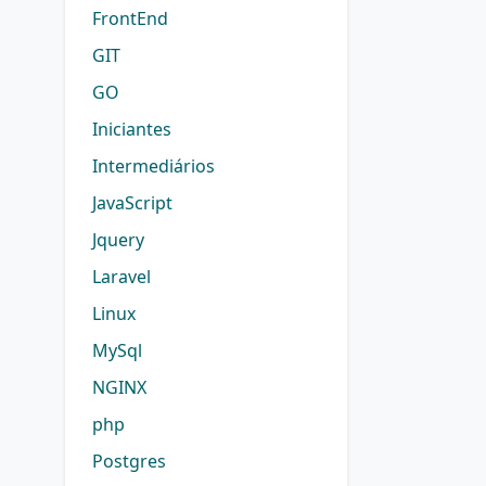
FrontEnd
GIT
GO
Iniciantes
Intermediários
JavaScript
Jquery
Laravel
Linux
MySql
NGINX
php
Postgres