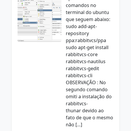
comandos no
terminal do ubuntu
que seguem abaixo:
sudo add-apt-
repository
ppa:rabbitvcs/ppa
sudo apt-get install
rabbitvcs-core
rabbitvcs-nautilus
rabbitvcs-gedit
rabbitvcs-cli
OBSERVAÇÃO : No
segundo comando
omiti a instalação do
rabbitvcs-
thunar devido ao
fato de que o mesmo
não […]