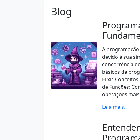
Blog
Programaç
Fundame
A programação f
devido à sua si
concorrência de
básicos da pro
Elixir. Conceit
de Funções: Co
operações mais
Leia mais...
Entenden
Programa