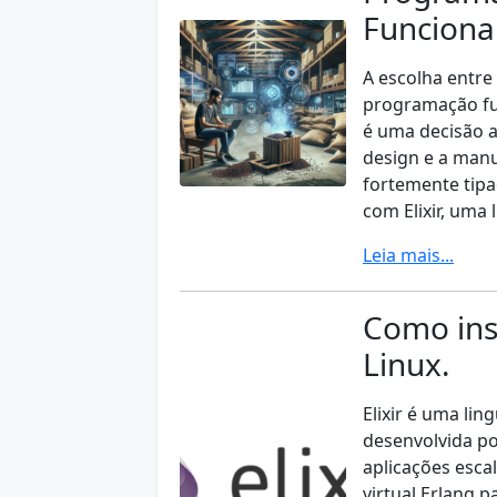
Funcional:
A escolha entre
programação fun
é uma decisão a
design e a manu
fortemente tipa
com Elixir, uma
Leia mais...
Como ins
Linux.
Elixir é uma li
desenvolvida po
aplicações esca
virtual Erlang 