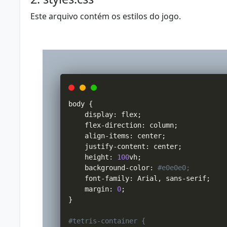
Este arquivo contém os estilos do jogo.
body 
{
    display
:
 flex
;
    flex
-
direction
:
 column
;
    align
-
items
:
 center
;
    justify
-
content
:
 center
;
    height
:
100
vh
;
    background
-
color
:
#e0e0e0;
    font
-
family
:
 Arial
,
 sans
-
serif
;
    margin
:
0
;
}
#tetris-container {