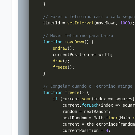
}
// Fazer o Tetromino cair a cada segun
    timerId 
=
setInterval
(
moveDown
,
1000
)
;
// Mover Tetromino para baixo
function
moveDown
(
)
{
undraw
(
)
;
        currentPosition 
+=
 width
;
draw
(
)
;
freeze
(
)
;
}
// Congelar quando o Tetromino atinge 
function
freeze
(
)
{
if
(
current
.
some
(
index 
=>
 squares
[
            current
.
forEach
(
index 
=>
 squar
            random 
=
 nextRandom
;
            nextRandom 
=
 Math
.
floor
(
Math
.
r
            current 
=
 theTetrominos
[
random
            currentPosition 
=
4
;