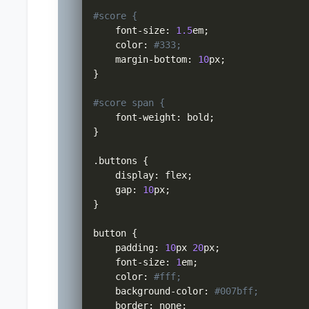
#score {
    font
-
size
:
1.5
em
;
    color
:
#333;
    margin
-
bottom
:
10
px
;
}
#score span {
    font
-
weight
:
 bold
;
}
.
buttons 
{
    display
:
 flex
;
    gap
:
10
px
;
}
button 
{
    padding
:
10
px 
20
px
;
    font
-
size
:
1
em
;
    color
:
#fff;
    background
-
color
:
#007bff;
    border
:
 none
;