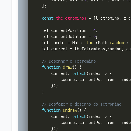
]
;
const
theTetrominos
=
[
lTetromino
,
 zTe
    let currentPosition 
=
4
;
    let currentRotation 
=
0
;
    let random 
=
 Math
.
floor
(
Math
.
random
(
)
    let current 
=
 theTetrominos
[
random
]
[
cu
// Desenhar o Tetromino
function
draw
(
)
{
        current
.
forEach
(
index 
=>
{
            squares
[
currentPosition 
+
 inde
}
)
;
}
// Desfazer o desenho do Tetromino
function
undraw
(
)
{
        current
.
forEach
(
index 
=>
{
            squares
[
currentPosition 
+
 inde
}
)
;