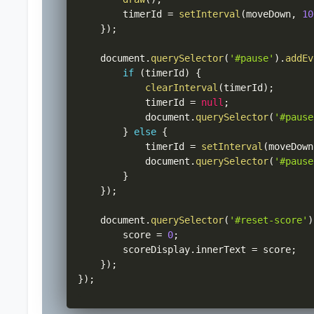
        timerId 
=
setInterval
(
moveDown
,
10
}
)
;
    document
.
querySelector
(
'#pause'
)
.
addEv
if
(
timerId
)
{
clearInterval
(
timerId
)
;
            timerId 
=
null
;
            document
.
querySelector
(
'#pause
}
else
{
            timerId 
=
setInterval
(
moveDown
            document
.
querySelector
(
'#pause
}
}
)
;
    document
.
querySelector
(
'#reset-score'
)
        score 
=
0
;
        scoreDisplay
.
innerText 
=
 score
;
}
)
;
}
)
;