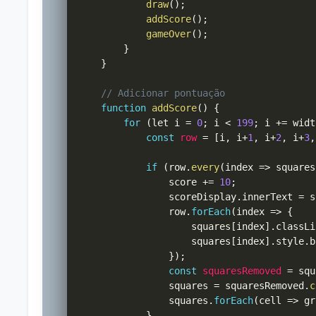
draw
(
)
;
addScore
(
)
;
gameOver
(
)
;
}
}
// Adicionar pontuação
function
addScore
(
)
{
for
(
let i 
=
0
;
 i 
<
199
;
 i 
+=
 widt
const
row
=
[
i
,
 i
+
1
,
 i
+
2
,
 i
+
3
,
if
(
row
.
every
(
index 
=>
 squares
                score 
+=
10
;
                scoreDisplay
.
innerText 
=
 s
                row
.
forEach
(
index 
=>
{
                    squares
[
index
]
.
classLi
                    squares
[
index
]
.
style
.
b
}
)
;
const
squaresRemoved
=
 squ
                squares 
=
 squaresRemoved
.
c
                squares
.
forEach
(
cell 
=>
 gr
}