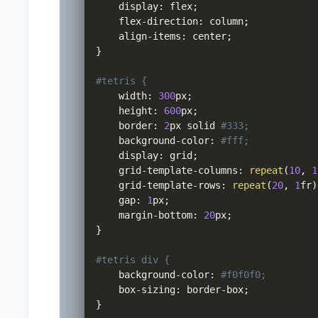
    display
:
 flex
;
    flex
-
direction
:
 column
;
    align
-
items
:
 center
;
}
#tetris {
    width
:
300
px
;
    height
:
600
px
;
    border
:
2
px solid 
#333;
    background
-
color
:
#fff;
    display
:
 grid
;
    grid
-
template
-
columns
:
repeat
(
10
,
1
    grid
-
template
-
rows
:
repeat
(
20
,
1
fr
)
    gap
:
1
px
;
    margin
-
bottom
:
20
px
;
}
#tetris div {
    background
-
color
:
#f0f0f0;
    box
-
sizing
:
 border
-
box
;
}