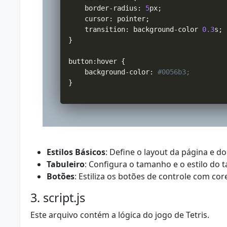
    border
-
radius
:
5
px
;
    cursor
:
 pointer
;
    transition
:
 background
-
color 
0.3
s
;
}
button
:
hover 
{
    background
-
color
:
#0056b3;
}
Estilos Básicos
: Define o layout da página e do
Tabuleiro
: Configura o tamanho e o estilo do ta
Botões
: Estiliza os botões de controle com cor
3. script.js
Este arquivo contém a lógica do jogo de Tetris.