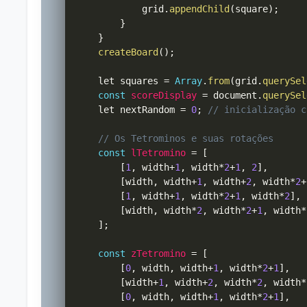
            grid
.
appendChild
(
square
)
;
}
}
createBoard
(
)
;
    let squares 
=
Array
.
from
(
grid
.
querySel
const
scoreDisplay
=
 document
.
querySel
    let nextRandom 
=
0
;
// inicialização c
// Os Tetrominos e suas rotações
const
lTetromino
=
[
[
1
,
 width
+
1
,
 width
*
2
+
1
,
2
]
,
[
width
,
 width
+
1
,
 width
+
2
,
 width
*
2
+
[
1
,
 width
+
1
,
 width
*
2
+
1
,
 width
*
2
]
,
[
width
,
 width
*
2
,
 width
*
2
+
1
,
 width
*
]
;
const
zTetromino
=
[
[
0
,
 width
,
 width
+
1
,
 width
*
2
+
1
]
,
[
width
+
1
,
 width
+
2
,
 width
*
2
,
 width
*
[
0
,
 width
,
 width
+
1
,
 width
*
2
+
1
]
,