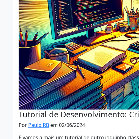
Tutorial de Desenvolvimento: Cr
Por
Paulo RB
em 02/06/2024
E vamos a mais um tutorial de outro joguinho clássi