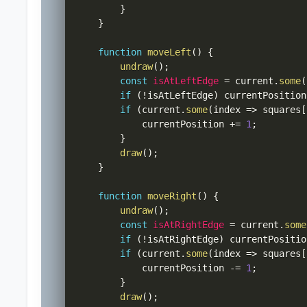
}
}
function
moveLeft
(
)
{
undraw
(
)
;
const
isAtLeftEdge
=
 current
.
some
(
if
(
!
isAtLeftEdge
)
 currentPosition
if
(
current
.
some
(
index 
=>
 squares
[
            currentPosition 
+=
1
;
}
draw
(
)
;
}
function
moveRight
(
)
{
undraw
(
)
;
const
isAtRightEdge
=
 current
.
some
if
(
!
isAtRightEdge
)
 currentPositio
if
(
current
.
some
(
index 
=>
 squares
[
            currentPosition 
-=
1
;
}
draw
(
)
;