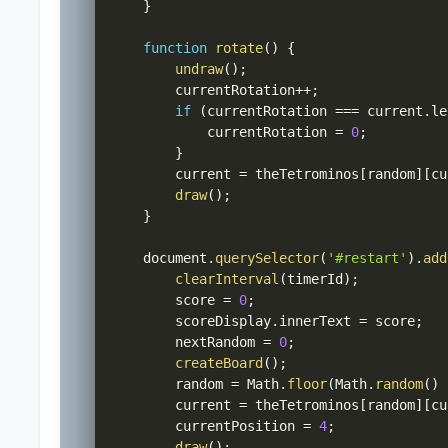
}
function
rotate
(
)
{
undraw
(
)
;
        currentRotation
++
;
if
(
currentRotation 
===
 current
.
le
            currentRotation 
=
0
;
}
        current 
=
 theTetrominos
[
random
]
[
cu
draw
(
)
;
}
    document
.
querySelector
(
'#restart'
)
.
add
clearInterval
(
timerId
)
;
        score 
=
0
;
        scoreDisplay
.
innerText 
=
 score
;
        nextRandom 
=
0
;
createBoard
(
)
;
        random 
=
 Math
.
floor
(
Math
.
random
(
)
        current 
=
 theTetrominos
[
random
]
[
cu
        currentPosition 
=
4
;
draw
(
)
;