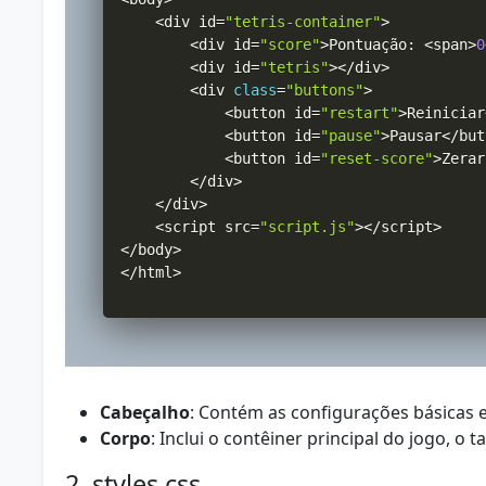
<
div id
=
"tetris-container"
>
<
div id
=
"score"
>
Pontuação
:
<
span
>
0
<
div id
=
"tetris"
>
<
/
div
>
<
div 
class
=
"buttons"
>
<
button id
=
"restart"
>
Reiniciar
<
button id
=
"pause"
>
Pausar
<
/
but
<
button id
=
"reset-score"
>
Zerar
<
/
div
>
<
/
div
>
<
script src
=
"script.js"
>
<
/
script
>
<
/
body
>
<
/
html
>
Cabeçalho
: Contém as configurações básicas e
Corpo
: Inclui o contêiner principal do jogo, o ta
2. styles.css