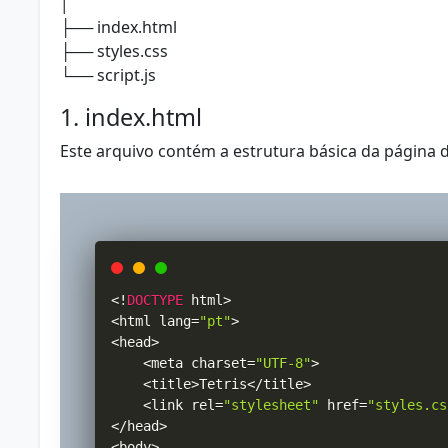
│
├── index.html
├── styles.css
└── script.js
1. index.html
Este arquivo contém a estrutura básica da página d
<
!
DOCTYPE
 html
>
<
html lang
=
"pt"
>
<
head
>
<
meta charset
=
"UTF-8"
>
<
title
>
Tetris
<
/
title
>
<
link rel
=
"stylesheet"
 href
=
"styles.cs
<
/
head
>
<
body
>