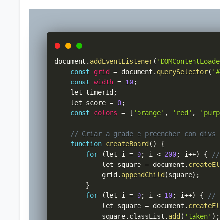
document
.
addEventListener
(
'DOMContentLoade
const
grid
=
 document
.
querySelector
(
'#
const
width
=
10
;
    let timerId
;
    let score 
=
0
;
const
colors
=
[
'orange'
,
'red'
,
'purp
// Criar a grade e preencher com divs
function
createBoard
(
)
{
for
(
let i 
=
0
;
 i 
<
200
;
 i
++
)
{
//
            let square 
=
 document
.
createEl
            grid
.
appendChild
(
square
)
;
}
for
(
let i 
=
0
;
 i 
<
10
;
 i
++
)
{
// 
            let square 
=
 document
.
createEl
            square
.
classList
.
add
(
'taken'
)
;