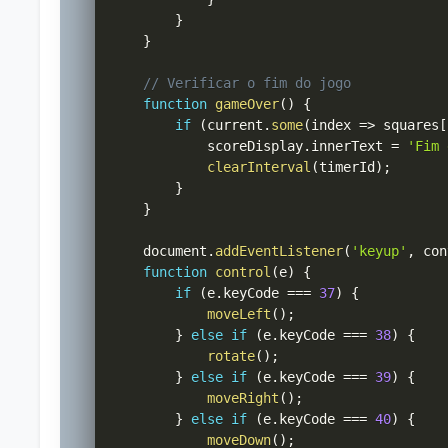
}
}
// Verificar o fim do jogo
function
gameOver
(
)
{
if
(
current
.
some
(
index 
=>
 squares
[
            scoreDisplay
.
innerText 
=
'Fim 
clearInterval
(
timerId
)
;
}
}
    document
.
addEventListener
(
'keyup'
,
 con
function
control
(
e
)
{
if
(
e
.
keyCode 
===
37
)
{
moveLeft
(
)
;
}
else
if
(
e
.
keyCode 
===
38
)
{
rotate
(
)
;
}
else
if
(
e
.
keyCode 
===
39
)
{
moveRight
(
)
;
}
else
if
(
e
.
keyCode 
===
40
)
{
moveDown
(
)
;