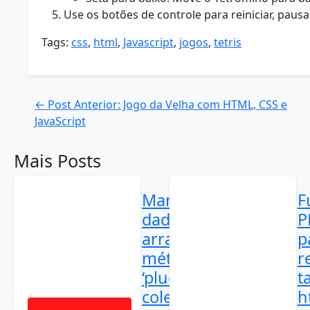
Use os botões de controle para reiniciar, paus
Tags:
css
,
html
,
Javascript
,
jogos
,
tetris
← Post Anterior: Jogo da Velha com HTML, CSS e
JavaScript
Mais Posts
Manipulando
F
dados de
P
arrays com o
p
método
r
‘pluck’ em
t
coleções do
h