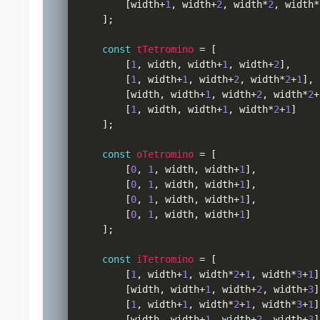
[
width
+
1
,
 width
+
2
,
 width
*
2
,
 width
*
]
;
const
tTetromino
=
[
[
1
,
 width
,
 width
+
1
,
 width
+
2
]
,
[
1
,
 width
+
1
,
 width
+
2
,
 width
*
2
+
1
]
,
[
width
,
 width
+
1
,
 width
+
2
,
 width
*
2
+
[
1
,
 width
,
 width
+
1
,
 width
*
2
+
1
]
]
;
const
oTetromino
=
[
[
0
,
1
,
 width
,
 width
+
1
]
,
[
0
,
1
,
 width
,
 width
+
1
]
,
[
0
,
1
,
 width
,
 width
+
1
]
,
[
0
,
1
,
 width
,
 width
+
1
]
]
;
const
iTetromino
=
[
[
1
,
 width
+
1
,
 width
*
2
+
1
,
 width
*
3
+
1
]
[
width
,
 width
+
1
,
 width
+
2
,
 width
+
3
]
[
1
,
 width
+
1
,
 width
*
2
+
1
,
 width
*
3
+
1
]
[
width
,
 width
+
1
,
 width
+
2
,
 width
+
3
]