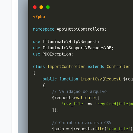
<?php
namespace
App
\
Http
\
Controllers
;
use
Illuminate
\
Http
\
Request
;
use
Illuminate
\
Support
\
Facades
\
DB
;
use
PDOException
;
class
ImportController
extends
Controller
{
public
function
importCsv
(
Request
$req
{
// Validação do arquivo
$request
->
validate
(
[
'csv_file'
=>
'required|file|m
]
)
;
// Caminho do arquivo CSV
$path
=
$request
->
file
(
'csv_file'
)