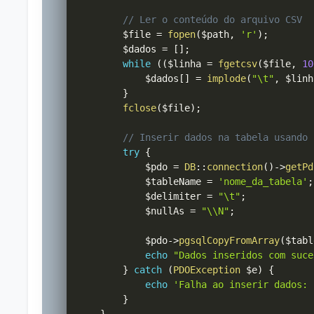
// Ler o conteúdo do arquivo CSV
$file
=
fopen
(
$path
,
'r'
)
;
$dados
=
[
]
;
while
(
(
$linha
=
fgetcsv
(
$file
,
10
$dados
[
]
=
implode
(
"\t"
,
$linh
}
fclose
(
$file
)
;
// Inserir dados na tabela usando 
try
{
$pdo
=
DB
::
connection
(
)
->
getPd
$tableName
=
'nome_da_tabela'
;
$delimiter
=
"\t"
;
$nullAs
=
"\\N"
;
$pdo
->
pgsqlCopyFromArray
(
$tabl
echo
"Dados inseridos com suce
}
catch
(
PDOException
$e
)
{
echo
'Falha ao inserir dados: 
}
}