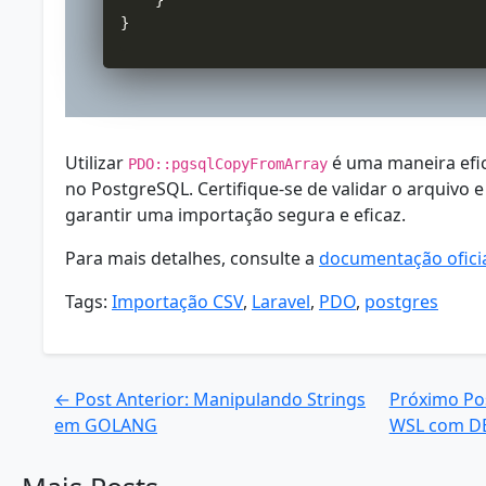
}
Utilizar
é uma maneira efic
PDO::pgsqlCopyFromArray
no PostgreSQL. Certifique-se de validar o arquiv
garantir uma importação segura e eficaz.
Para mais detalhes, consulte a
documentação ofici
Tags:
Importação CSV
,
Laravel
,
PDO
,
postgres
← Post Anterior: Manipulando Strings
Próximo Pos
em GOLANG
WSL com D