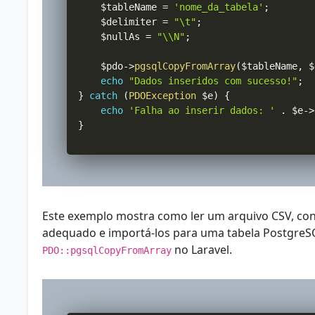
$tableName
=
'nome_da_tabela'
;
$delimiter
=
"\t"
;
$nullAs
=
"\\N"
;
$pdo
->
pgsqlCopyFromArray
(
$tableName
,
$
echo
"Dados inseridos com sucesso!"
;
}
catch
(
PDOException
$e
)
{
echo
'Falha ao inserir dados: '
.
$e
->
}
Este exemplo mostra como ler um arquivo CSV, co
adequado e importá-los para uma tabela Postgre
no Laravel.
PDO::pgsqlCopyFromArray