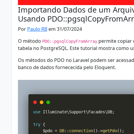
Importando Dados de um Arquiv
Usando PDO::pgsqlCopyFromArra
Por
Paulo RB
em 31/07/2024
O método
permite copiar
PDO::pgsqlCopyFromArray
tabela no PostgreSQL. Este tutorial mostra como u
Os métodos do PDO no Laravel podem ser acessad
banco de dados fornececida pelo Eloquent.
use
Illuminate
\
Support
\
Facades
\
DB
;
try
{
$pdo
=
DB
::
connection
(
)
->
getPdo
(
)
;