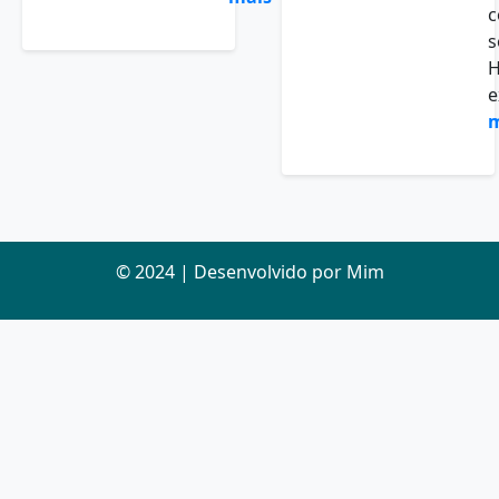
c
s
H
e
m
© 2024 | Desenvolvido por Mim