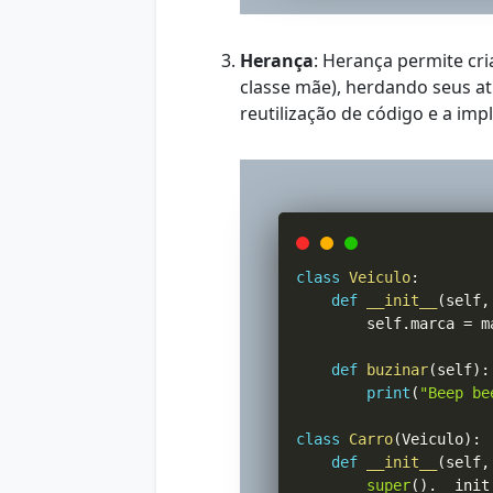
Herança
: Herança permite cr
classe mãe), herdando seus at
reutilização de código e a im
class
Veiculo
:
def
__init__
(
self
,
        self
.
marca 
=
 m
def
buzinar
(
self
)
:
print
(
"Beep be
class
Carro
(
Veiculo
)
:
def
__init__
(
self
,
super
(
)
.
__init