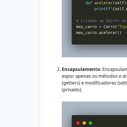
def
acelerar
(
self
)
print
(
f"
{
self
.
# Criando um objeto da
meu_carro 
=
 Carro
(
"Toy
meu_carro
.
acelerar
(
)
Encapsulamento
: Encapsulam
expor apenas os métodos e atr
(getters) e modificadores (se
(privado).