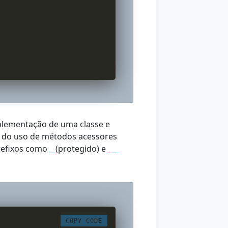
mplementação de uma classe e
és do uso de métodos acessores
prefixos como
(protegido) e
_
__
COPY CODE