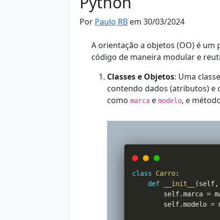
Python
Por
Paulo RB
em 30/03/2024
A orientação a objetos (OO) é um 
código de maneira modular e reuti
Classes e Objetos
: Uma class
contendo dados (atributos) e
como
e
, e méto
marca
modelo
class
Carro
:
def
__init__
(
self
,
        self
.
marca 
=
 m
        self
.
modelo 
=
 