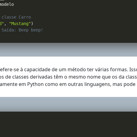
modelo

 classe Carro
d"
,
"Mustang"
)
 Saída: Beep beep!
refere-se à capacidade de um método ter várias formas. Is
 de classes derivadas têm o mesmo nome que os da class
tamente em Python como em outras linguagens, mas pode s