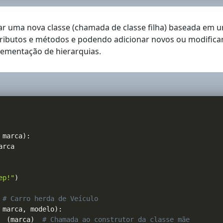
iar uma nova classe (chamada de classe filha) baseada em 
ributos e métodos e podendo adicionar novos ou modificar o
plementação de hierarquias.
 marca
)
:
arca

ep!"
)
# Carro herda de Veículo
 marca
,
 modelo
)
:
__
(
marca
)
# Chamada ao construtor da classe mãe