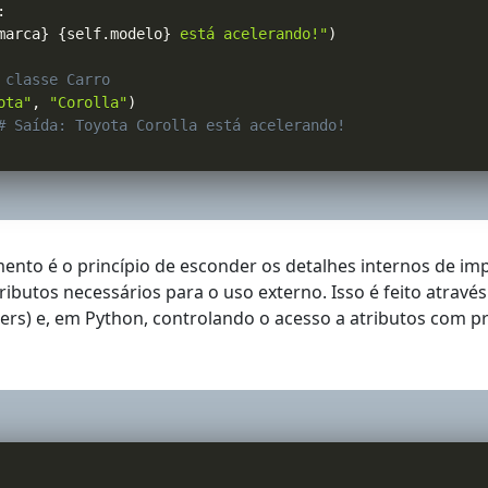
:
marca
}
{
self
.
modelo
}
 está acelerando!"
)
 classe Carro
ota"
,
"Corolla"
)
# Saída: Toyota Corolla está acelerando!
ento é o princípio de esconder os detalhes internos de i
ibutos necessários para o uso externo. Isso é feito atrav
tters) e, em Python, controlando o acesso a atributos com 