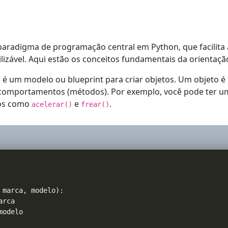
paradigma de programação central em Python, que facilita
lizável. Aqui estão os conceitos fundamentais da orientaçã
e é um modelo ou blueprint para criar objetos. Um objeto é
 comportamentos (métodos). Por exemplo, você pode ter u
dos como
e
.
acelerar()
frear()
 marca
,
 modelo
)
:
arca

modelo
