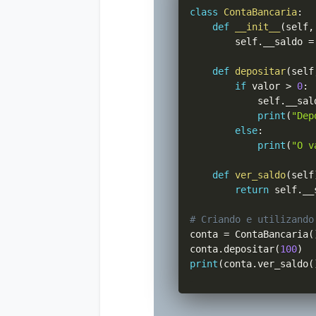
class
ContaBancaria
:
def
__init__
(
self
,
        self
.
__saldo 
=
def
depositar
(
self
if
 valor 
>
0
:
            self
.
__sal
print
(
"Dep
else
:
print
(
"O v
def
ver_saldo
(
self
return
 self
.
__
# Criando e utilizando
conta 
=
 ContaBancaria
(
conta
.
depositar
(
100
)
print
(
conta
.
ver_saldo
(