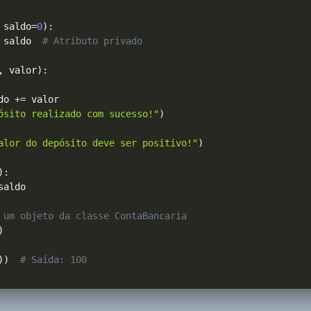
 saldo
=
0
)
:
 saldo  
# Atributo privado
,
 valor
)
:
do 
+=
 valor

ósito realizado com sucesso!"
)
alor do depósito deve ser positivo!"
)
)
:
saldo

 um objeto da classe ContaBancaria
)
)
)
# Saída: 100