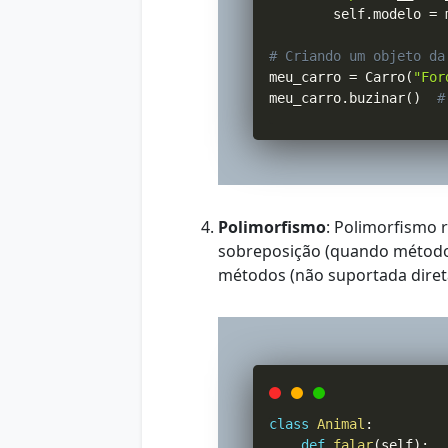
        self
.
modelo 
=
 
# Criando um objeto da
meu_carro 
=
 Carro
(
"For
meu_carro
.
buzinar
(
)
#
Polimorfismo
: Polimorfismo 
sobreposição (quando métodos
métodos (não suportada dire
class
Animal
:
def
falar
(
self
)
: