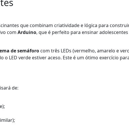
ntes
ascinantes que combinam criatividade e lógica para construir
tivo com
Arduino
, que é perfeito para ensinar adolescentes
tema de semáforo
com três LEDs (vermelho, amarelo e ver
o o LED verde estiver aceso. Este é um ótimo exercício pa
isará de:
e);
milar);