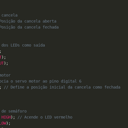
 cancela
Posição da cancela aberta
Posição da cancela fechada
 dos LEDs como saída
;
T
)
;
UT
)
;
motor
ocia o servo motor ao pino digital 6
;
// Define a posição inicial da cancela como fechada
 de semáforo
HIGH
)
;
// Acende o LED vermelho
LOW
)
;