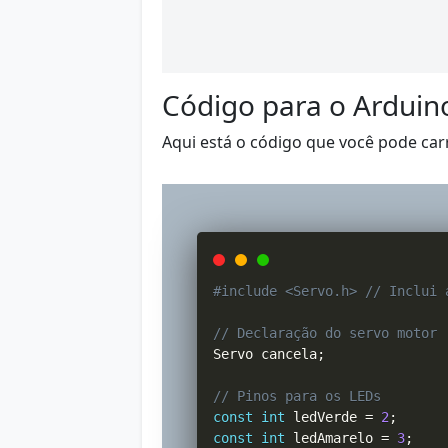
Código para o Arduin
Aqui está o código que você pode car
#include <Servo.h> // Inclui 
// Declaração do servo motor
Servo cancela
;
// Pinos para os LEDs
const
int
 ledVerde 
=
2
;
const
int
 ledAmarelo 
=
3
;