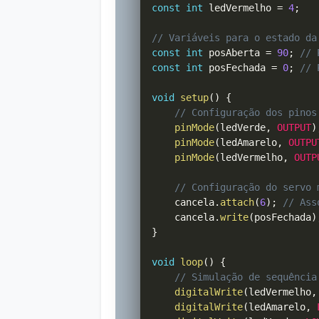
const
int
 ledVermelho 
=
4
;
// Variáveis para o estado da
const
int
 posAberta 
=
90
;
// 
const
int
 posFechada 
=
0
;
// 
void
setup
(
)
{
// Configuração dos pinos
pinMode
(
ledVerde
,
OUTPUT
)
pinMode
(
ledAmarelo
,
OUTPU
pinMode
(
ledVermelho
,
OUTP
// Configuração do servo 
    cancela
.
attach
(
6
)
;
// Ass
    cancela
.
write
(
posFechada
)
}
void
loop
(
)
{
// Simulação de sequência
digitalWrite
(
ledVermelho
,
digitalWrite
(
ledAmarelo
,