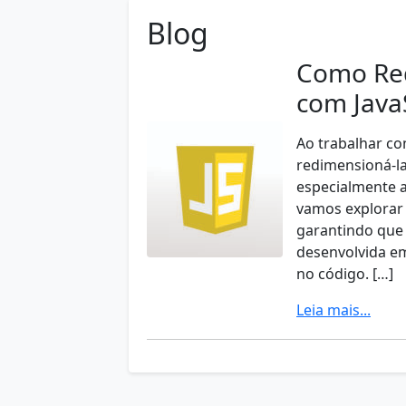
Blog
Como Re
com JavaS
Ao trabalhar c
redimensioná-l
especialmente a
vamos explorar
garantindo que 
desenvolvida em
no código. […]
Leia mais...