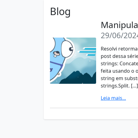
Blog
Manipul
29/06/202
Resolvi retorm
post dessa sér
strings: Concat
feita usando o 
string em subst
strings.Split. […]
Leia mais...