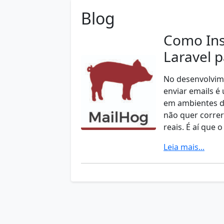
Blog
Como Ins
Laravel p
No desenvolvime
enviar emails é
em ambientes de
não quer correr 
reais. É aí que
Leia mais...