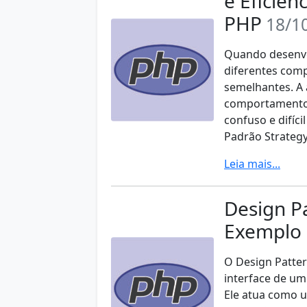
e Eficiên
PHP
18/1
Quando desenvo
diferentes comp
semelhantes. A
comportamentos
confuso e difíci
Padrão Strategy
Leia mais...
Design P
Exemplo 
O Design Patter
interface de um
Ele atua como 