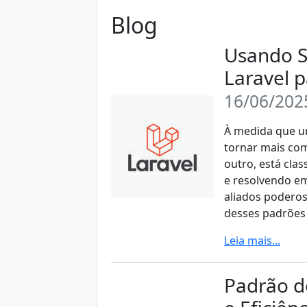
Blog
Usando St
Laravel 
16/06/202
À medida que um
tornar mais com
outro, está cla
e resolvendo em
aliados poderos
desses padrões 
Leia mais...
Padrão de