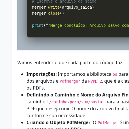
# Escreve o arquivo de saída
merger
.
write
(
arquivo_saida
)
merger
.
close
(
)
print
(
f
'Merge concluído! Arquivo salvo com
Vamos entender o que cada parte do código faz:
Importações
: Importamos a biblioteca
para
os
dos arquivos e
da
, que é a cl
PdfMerger
PyPDF2
os PDFs.
Definindo o Caminho e Nome do Arquivo Fin
caminho
para a pas
'/caminho/para/sua/pasta'
PDF que deseja unir. O nome do arquivo final
conforme sua necessidade.
Criando o Objeto PdfMerger
: O
é um
PdfMerger