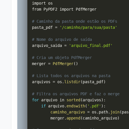
import os

from PyPDF2 import PdfMerger

# Caminho da pasta onde estão os PDFs
pasta_pdf 
=
'/caminho/para/sua/pasta'
# Nome do arquivo de saída
arquivo_saida 
=
'arquivo_final.pdf'
# Cria um objeto PdfMerger
merger 
=
PdfMerger
(
)
# Lista todos os arquivos na pasta
arquivos 
=
 os
.
listdir
(
pasta_pdf
)
# Filtra os arquivos PDF e faz o merge
for
 arquivo in 
sorted
(
arquivos
)
:
if
 arquivo
.
endswith
(
'.pdf'
)
:
caminho_arquivo
=
 os
.
path
.
join
(
pas
        merger
.
append
(
caminho_arquivo
)