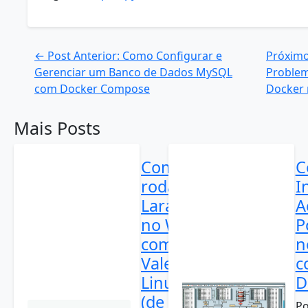
← Post Anterior: Como Configurar e
Próximo
Gerenciar um Banco de Dados MySQL
Problem
com Docker Compose
Docker
Mais Posts
Como
C
rodar
I
Laravel
A
no WSL
P
com
n
Valet
c
Linux
D
(de
Po